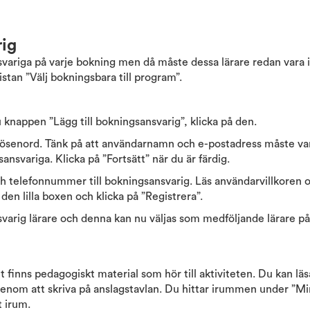
rig
ansvariga på varje bokning men då måste dessa lärare redan vara 
istan ”Välj bokningsbara till program”.
 knappen ”Lägg till bokningsansvarig”, klicka på den.
ösenord. Tänk på att användarnamn och e-postadress måste vara 
nsvariga. Klicka på ”Fortsätt” när du är färdig.
 och telefonnummer till bokningsansvarig. Läs användarvillkore
den lilla boxen och klicka på ”Registrera”.
nsvarig lärare och denna kan nu väljas som medföljande lärare p
t finns pedagogiskt material som hör till aktiviteten. Du kan l
om att skriva på anslagstavlan. Du hittar irummen under ”Min
t irum.