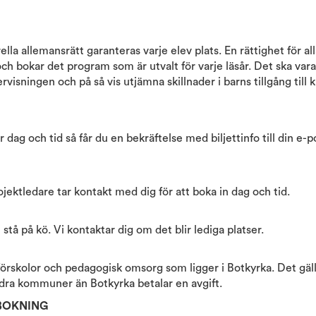
lla allemansrätt garanteras varje elev plats. En rättighet för al
ch bokar det program som är utvalt för varje läsår. Det ska vara 
visningen och på så vis utjämna skillnader i barns tillgång till k
dag och tid så får du en bekräftelse med biljettinfo till din e-p
jektledare tar kontakt med dig för att boka in dag och tid.
 stå på kö. Vi kontaktar dig om det blir lediga platser.
r, förskolor och pedagogisk omsorg som ligger i Botkyrka. Det gäll
andra kommuner än Botkyrka betalar en avgift.
VBOKNING