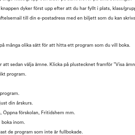
knappen dyker först upp efter att du har fyllt i plats, klass/gru
ftelsemail till din e-postadress med en biljett som du kan skri
på många olika sätt för att hitta ett program som du vill boka.
ör att sedan välja ämne. Klicka på plustecknet framför ”Visa ämne
fikt program.
s program.
just din årskurs.
a, Öppna förskolan, Fritidshem mm.
n boka inom.
dast de program som inte är fullbokade.