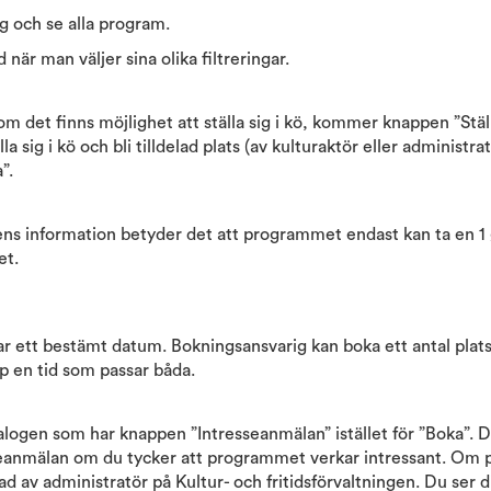
ring och se alla program.
när man väljer sina olika filtreringar.
m det finns möjlighet att ställa sig i kö, kommer knappen ”Ställ
 sig i kö och bli tilldelad plats (av kulturaktör eller administra
a”.
tens information betyder det att programmet endast kan ta en 1
et.
r ett bestämt datum. Bokningsansvarig kan boka ett antal plat
p en tid som passar båda.
alogen som har knappen ”Intresseanmälan” istället för ”Boka”. 
eanmälan om du tycker att programmet verkar intressant. Om p
 av administratör på Kultur- och fritidsförvaltningen. Du ser 