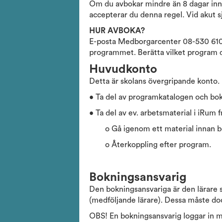
Om du avbokar mindre än 8 dagar inna
accepterar du denna regel. Vid akut sj
HUR AVBOKA?
E-posta Medborgarcenter 08-530 610 0
programmet. Berätta vilket program du
Huvudkonto
Detta är skolans övergripande konto. H
• Ta del av programkatalogen och bo
• Ta del av ev. arbetsmaterial i iRum f
o Gå igenom ett material innan bes
o Återkoppling efter program.
Bokningsansvarig
Den bokningsansvariga är den lärare 
(medföljande lärare). Dessa måste doc
OBS! En bokningsansvarig loggar in me