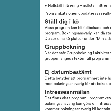
• Nollställ filtrering – nollställ filtre
Programkatalogen uppdateras i realtid 
Ställ dig i kö
Vissa program kan bli fullbokade och o
program. Bokningsansvarig kan då ställa
Du ser dina kö platser under ”Min sid
Gruppbokning
När det står Gruppbokning i aktivite
gruppen anges i texten till programm
Ej datumbestämt
Detta betyder att programmet inte ha
med bokningsansvarig för att boka up
Intresseanmälan
Det finns vissa program i programkat
bokningsansvarig kan göra en intress
kommer bokningsansvarig bli kontaktad