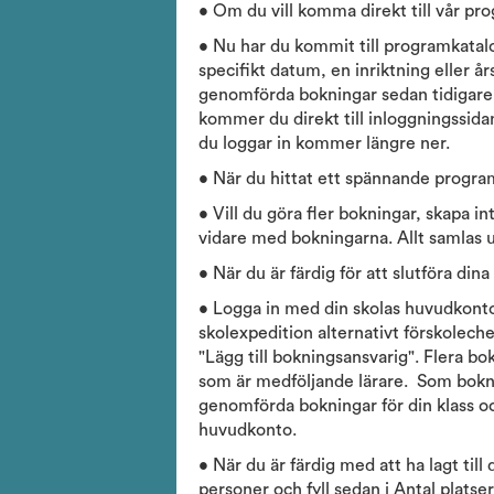
• Om du vill komma direkt till vår pr
• Nu har du kommit till programkatal
specifikt datum, en inriktning eller års
genomförda bokningar sedan tidigare, 
kommer du direkt till inloggningssida
du loggar in kommer längre ner.
• När du hittat ett spännande program 
• Vill du göra fler bokningar, skapa in
vidare med bokningarna. Allt samlas 
• När du är färdig för att slutföra din
• Logga in med din skolas huvudkont
skolexpedition alternativt förskoleche
"Lägg till bokningsansvarig". Flera b
som är medföljande lärare. Som bokni
genomförda bokningar för din klass o
huvudkonto.
• När du är färdig med att ha lagt till
personer och fyll sedan i Antal platse