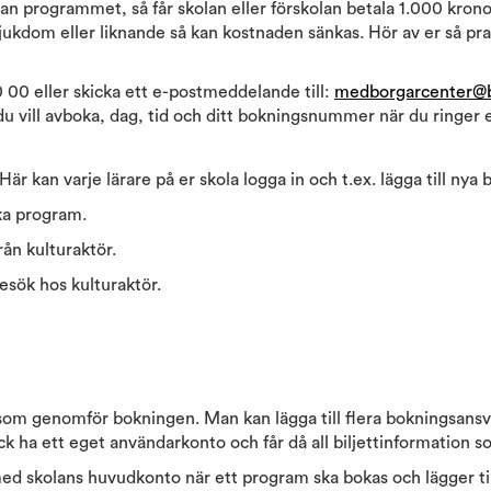
n programmet, så får skolan eller förskolan betala 1.000 krono
ukdom eller liknande så kan kostnaden sänkas. Hör av er så pratar
0 eller skicka ett e-postmeddelande till:
medborgarcenter@b
 vill avboka, dag, tid och ditt bokningsnummer när du ringer e
är kan varje lärare på er skola logga in och t.ex. lägga till nya 
ka program.
rån kulturaktör.
ök hos kulturaktör.
som genomför bokningen. Man kan lägga till flera bokningsansv
k ha ett eget användarkonto och får då all biljettinformation s
d skolans huvudkonto när ett program ska bokas och lägger till