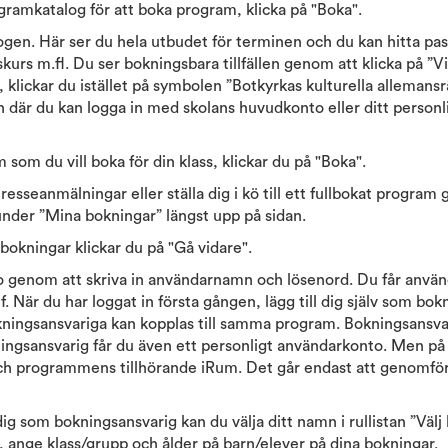
ogramkatalog för att boka program, klicka på "Boka".
ogen. Här ser du hela utbudet för terminen och du kan hitta p
kurs m.fl. Du ser bokningsbara tillfällen genom att klicka på ”Visa
klickar du istället på symbolen ”Botkyrkas kulturella allemansr
n där du kan logga in med skolans huvudkonto eller ditt person
som du vill boka för din klass, klickar du på "Boka".
tresseanmälningar eller ställa dig i kö till ett fullbokat program
under ”Mina bokningar” längst upp på sidan.
a bokningar klickar du på "Gå vidare".
o genom att skriva in användarnamn och lösenord. Du får anvä
f. När du har loggat in första gången, lägg till dig själv som bok
okningsansvariga kan kopplas till samma program. Bokningsansva
ngsansvarig får du även ett personligt användarkonto. Men på d
ch programmens tillhörande iRum. Det går endast att genomför
 dig som bokningsansvarig kan du välja ditt namn i rullistan ”Välj
r, ange klass/grupp och ålder på barn/elever på dina bokningar.