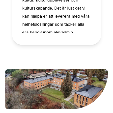
kultur, kulturupplevelser och
kulturskapande. Det är just det vi
kan hjälpa er att leverera med våra
helhetslösningar som täcker alla
era behov inom elevadmin,
webbanmälan, lärplattform,
onlinebetalningar och digital
marknadsföring vid kulturskolor,
musikskolor och mer.